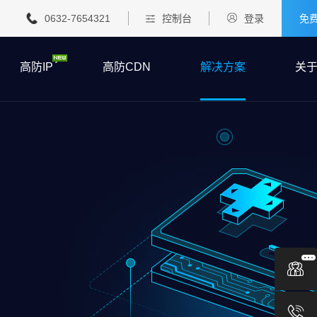
0632-7654321
控制台
登录
免
高防IP
高防CDN
解决方案
关

